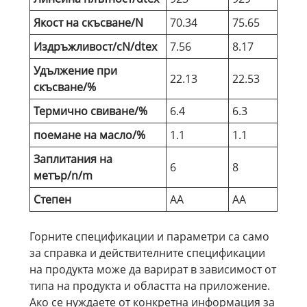
Якост на скъсване/N
70.34
75.65
Издръжливост/cN/dtex
7.56
8.17
Удължение при
22.13
22.53
скъсване/%
Термично свиване/%
6.4
6.3
поемане на масло/%
1.1
1.1
Заплитания на
6
8
метър/n/m
Степен
АА
АА
Горните спецификации и параметри са само
за справка и действителните спецификации
на продукта може да варират в зависимост от
типа на продукта и областта на приложение.
Ако се нуждаете от конкретна информация за