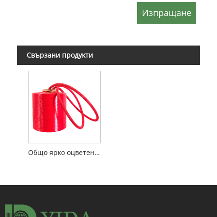
Свързани продукти
Общо ярко оцветена найлонова индустриална прежда