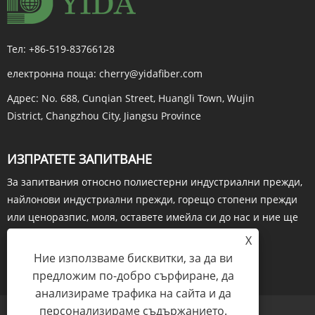
Тел:
+86-519-83766128
електронна поща:
cherry@yidafiber.com
Адрес:
No. 688, Cunqian Street, Huangli Town, Wujin
District, Changzhou City, Jiangsu Province
ИЗПРАТЕТЕ ЗАПИТВАНЕ
За запитвания относно полиестерни индустриални прежди,
найлонови индустриални прежди, горещо стопени прежди
или ценоразпис, моля, оставете имейла си до нас и ние ще
се свържем в рамките на 24 часа.
X
Ние използваме бисквитки, за да ви
ЗАПИТВАНЕ СЕГА
предложим по-добро сърфиране, да
анализираме трафика на сайта и да
персонализираме съдържанието.