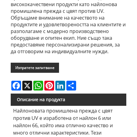
висококачествени продукти като найлонова
промишлена прежда с цвят против UV.
Обръщаме внимание на качеството на
продуктите и удовлетвореността на клиентите и
разполагаме с модерно производствено
оборудване и опитен екип. Ние също така
предоставяме персонализирани решения, за
да отговорим на индивидуалните нужди.
Изпратете запитване
Facebook
X
WhatsApp
Pinterest
LinkedIn
Share
Описание на продукта
Найлоновата промишлена прежда с цвят
против UV е изработена от найлон 6 или
найлон 66, който има отлично качество и
много отлични характеристики. Тези