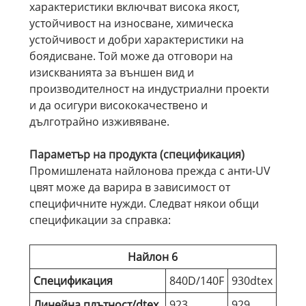
характеристики включват висока якост,
устойчивост на износване, химическа
устойчивост и добри характеристики на
боядисване. Той може да отговори на
изискванията за външен вид и
производителност на индустриални проекти
и да осигури висококачествено и
дълготрайно изживяване.
Параметър на продукта (спецификация)
Промишлената найлонова прежда с анти-UV
цвят може да варира в зависимост от
специфичните нужди. Следват някои общи
спецификации за справка:
Найлон 6
Спецификация
840D/140F
930dtex
Линейна плътност/dtex
923
929