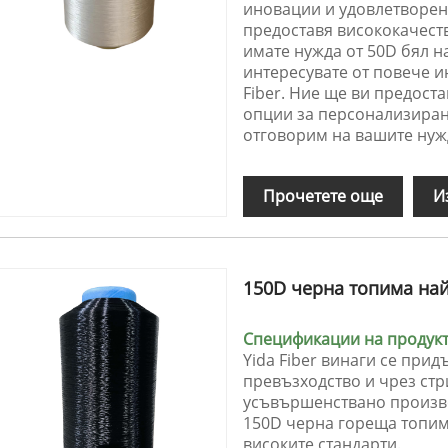
иновации и удовлетворено
предоставя висококачеств
имате нужда от 50D бял 
интересувате от повече и
Fiber. Ние ще ви предос
опции за персонализиран
отговорим на вашите нуж
Прочетете още
И
150D черна топима на
Спецификации на продукта
Yida Fiber винаги се при
превъзходство и чрез стр
усъвършенствано произво
150D черна гореща топим
високите стандарти.