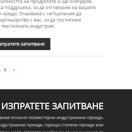
билността на продуктите и ще осигурим
а поддръжка, за да отговорим на вашите
 нужди. Очакваме с нетърпение да
ртньорство с вас, за да постигнем
 текстилната индустрия.
зпратете запитване
.
6
>
ИЗПРАТЕТЕ ЗАПИТВАНЕ
вания относно полиестерни индустриални прежди,
ндустриални прежди, горещо стопени прежди или