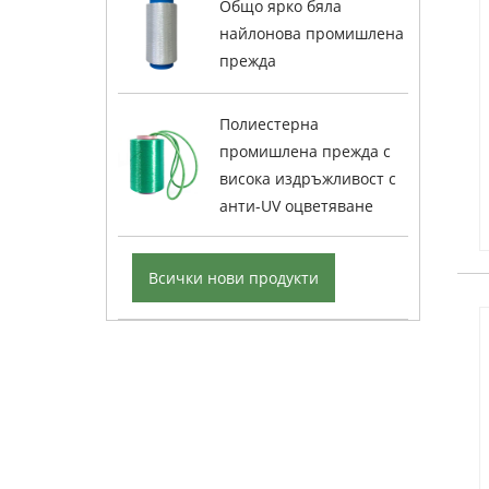
Общо ярко бяла
найлонова промишлена
прежда
Полиестерна
промишлена прежда с
висока издръжливост с
анти-UV оцветяване
Всички нови продукти