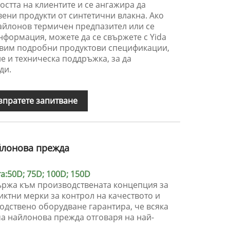
стта на клиентите и се ангажира да
ени продукти от синтетични влакна. Ако
найлонов термичен предпазител или се
нформация, можете да се свържете с Yida
тавим подробни продуктови спецификации,
е и техническа поддръжка, за да
ди.
зпратете запитване
йлонова прежда
:50D; 75D; 100D; 150D
държа към производствената концепция за
иктни мерки за контрол на качеството и
дствено оборудване гарантира, че всяка
а найлонова прежда отговаря на най-