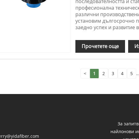
последователността и ста
професионална техническ
различни производствени
установим дългосрочно па
заедно успех и развитие в
Прочетете още
И
<
1
2
3
4
5
..
За запит
найлонови и
erry@yidafiber.com