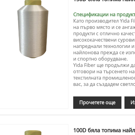
Спецификации на продукта
Като производител Yida F
на първо място и се анга
продукти с отлично качес
висококачествени суровин
напреднали технологии и
найлонова прежда се изп
и спортно оборудване.
Yida Fiber ще продължи д
отговори на търсенето на
текстилната промишленос
вас, за да създадем свет
Прочетете още
И
100D бяла топима най