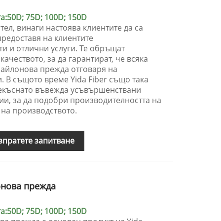
:50D; 75D; 100D; 150D
ител, винаги настоява клиентите да са
предоставя на клиентите
и и отлични услуги. Те обръщат
ачеството, за да гарантират, че всяка
найлонова прежда отговаря на
. В същото време Yida Fiber също така
рекъснато въвежда усъвършенствани
ии, за да подобри производителността на
 на производството.
зпратете запитване
онова прежда
:50D; 75D; 100D; 150D