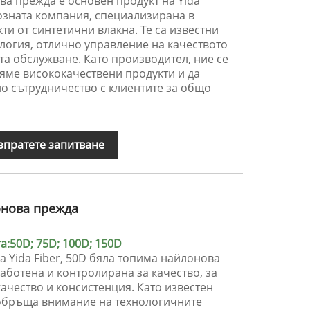
а прежда е основен продукт на Yida
 позната компания, специализирана в
ти от синтетични влакна. Те са известни
логия, отлично управление на качеството
а обслужване. Като производител, ние се
яме висококачествени продукти и да
о сътрудничество с клиентите за общо
зпратете запитване
онова прежда
:50D; 75D; 100D; 150D
а Yida Fiber, 50D бяла топима найлонова
ботена и контролирана за качество, за
качество и консистенция. Като известен
r обръща внимание на технологичните