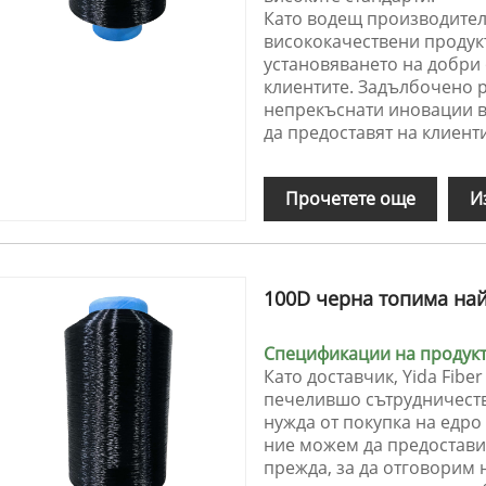
Като водещ производител 
висококачествени продукт
установяването на добри
клиентите. Задълбочено р
непрекъснати иновации в 
да предоставят на клиент
Прочетете още
И
100D черна топима на
Спецификации на продукта
Като доставчик, Yida Fib
печелившо сътрудничеств
нужда от покупка на едр
ние можем да предостав
прежда, за да отговорим