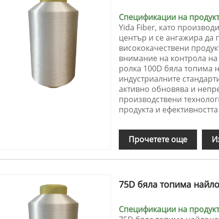
Спецификации на продукта
Yida Fiber, като производ
център и се ангажира да 
висококачествени продукт
внимание на контрола на к
ролка 100D бяла топима 
индустриалните стандарти
активно обновява и неп
производствени технолог
продукта и ефективността
Прочетете още
И
75D бяла топима найл
Спецификации на продукта