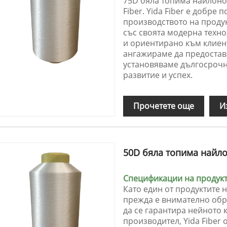
75D бяла топима найлонов
Fiber. Yida Fiber е добре
производството на продук
със своята модерна техно
и ориентирано към клиент
ангажираме да предостав
установяваме дългосрочн
развитие и успех.
Прочетете още
И
50D бяла топима найл
Спецификации на продукта
Като един от продуктите н
прежда е внимателно обра
да се гарантира нейното 
производител, Yida Fibe