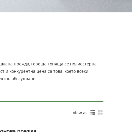
ишлена прежда, гореща топяща се полиестерна
т и конкурентна цена са това, което всеки
ектно обслужване.
View as
лонова прежда