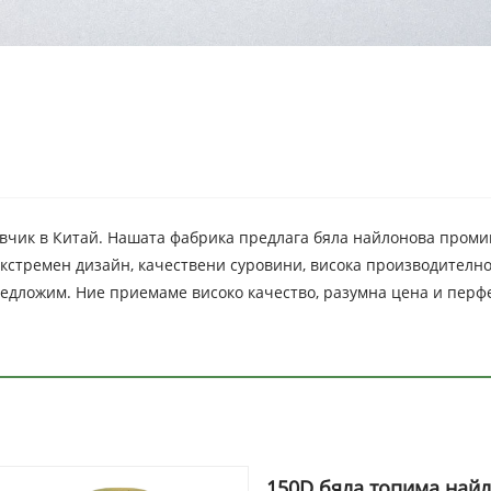
тавчик в Китай. Нашата фабрика предлага бяла найлонова пром
кстремен дизайн, качествени суровини, висока производителнос
 предложим. Ние приемаме високо качество, разумна цена и перф
150D бяла топима най