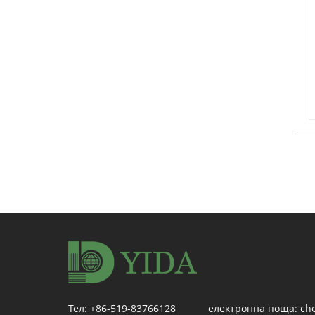
Тел:
+86-519-83766128
електронна поща:
ch