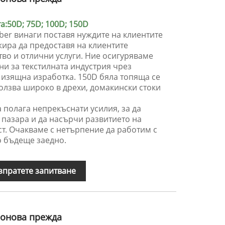
:50D; 75D; 100D; 150D
iber винаги поставя нуждите на клиентите
жира да предоставя на клиентите
тво и отлични услуги. Ние осигуряваме
и за текстилната индустрия чрез
 изящна изработка. 150D бяла топяща се
олзва широко в дрехи, домакински стоки
а полага непрекъснати усилия, за да
 пазара и да насърчи развитието на
т. Очакваме с нетърпение да работим с
ло бъдеще заедно.
зпратете запитване
лонова прежда