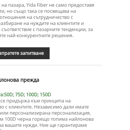
на пазара, Yida Fiber не само предоставя
и, но също така се посвещава на
 отношения на сътрудничество с
азбиране на нуждите на клиентите и
съответствие с пазарните тенденции, за
ите най-конкурентните решения.
зпратете запитване
йлонова прежда
:50D; 75D; 100D; 150D
er се придържа към принципа на
о с клиентите. Независимо дали имате
о или персонализирана персонализация,
им 100D черна горещо топима найлонова
 на вашите нужди. Ние ще гарантираме